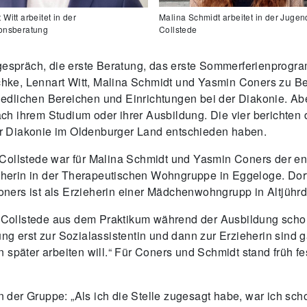
Malina Schmidt arbeitet in der Jugen
 Witt arbeitet in der
Collstede
ionsberatung
ngespräch, die erste Beratung, das erste Sommerferienprogr
e, Lennart Witt, Malina Schmidt und Yasmin Coners zu Begi
chiedlichen Bereichen und Einrichtungen bei der Diakonie. A
 nach ihrem Studium oder ihrer Ausbildung. Die vier berichte
 der Diakonie im Oldenburger Land entschieden haben.
Collstede war für Malina Schmidt und Yasmin Coners der ent
zieherin in der Therapeutischen Wohngruppe in Eggeloge. Do
ers ist als Erzieherin einer Mädchenwohngrupp in Altjührde
fe Collstede aus dem Praktikum während der Ausbildung scho
ng erst zur Sozialassistentin und dann zur Erzieherin sind g
 später arbeiten will.“ Für Coners und Schmidt stand früh fe
 in der Gruppe: „Als ich die Stelle zugesagt habe, war ich sc