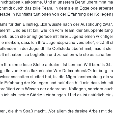
r Schichtarbeit klarkomme. Und in unserem Beruf übernimmt m
hmidt durch das tolle Team, in dem sie in Eggeloge arbeitet
ade in Konfliktsituationen von der Erfahrung der Kollegen pro
ams für den Einstieg. „Ich wusste nach der Ausbildung zwar,
elernt. Und es ist toll, wie ich vom Team, der Gruppenleitun
weiß, auch sie bringt gerade mit ihrer Jugend einen wichtig
e merken, dass ich ihre Jugendsprache verstehe“, erzählt 
itenden in der Jugendhilfe Collstede übernimmt, macht sie a
 mithaben, zu begleiten und zu sehen wie sie es schaffen. 
hre erste feste Stelle antraten, ist Lennart Witt bereits 34
g, die vom kreisdiakonische Wer Delmenhorst/Oldenburg Lan
issenschaften studiert hat, ist die Migrationsberatung ein vö
die Erfahrung der Kollegen und natürlich hilft mir, dass ich
er profitiert vom Wissen der erfahrenen Kollegen, sondern au
 ich als meine Stärken einbringen. Und es ist natürlich ei
ben, die ihm Spaß macht. „Vor allem die direkte Arbeit mit den