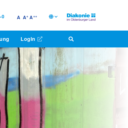
-0
+
++
A
A
A
dung
LogIn