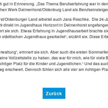
och gut in Erinnerung. „Das Thema Berufserfahrung war in 
ischen Werk Delmenhorst/Oldenburg Land als Berufseinsteig
st/Oldenburger Land arbeitet auch Jana Reschke. Die 24-Jä
direkt im Jugendhaus Horizont in Delmenhorst angefangen. „
rt sie sich. Etwas Erfahrung in Jugendhausarbeit brachte s
 städtischen Jugendhaus gearbeitet“, erzählt sie. Diese Erf
erwaltung“, erinnert sie sich. Aber auch die ersten Sommerf
 eine Vollzeitstelle zu haben, das war für mich, wie für viel
chtiger Platz für die Kinder und Jugendlichen.“ Und das a
stieg erschwert. Dennoch fühlen sich alle vier am richtigen 
Zurück